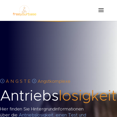
=
=
Ä N G S T E
Angstkomplexe
Antriebs
losigkeit
Hier finden Sie Hintergrundinformationen
über die
Antriebslosigkeit, einen Test und