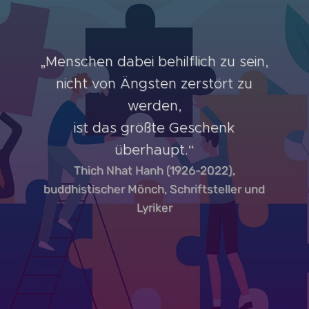
„Menschen dabei behilflich zu sein,
nicht von Ängsten zerstört zu
werden,
ist das größte Geschenk
überhaupt.“
Thich Nhat Hanh (1926-2022),
buddhistischer Mönch, Schriftsteller und
Lyriker