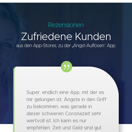
Rezensionen
Zufriedene Kunden
aus den App-Stores, zu der „Angst-Auflösen“ App.
Super, endlich eine App, mit der es
mir gelungen ist, Ängste in den Griff
zu bekommen, was gerade in
dieser schweren Coronazeit sehr
wertvoll ist. Ich kann es nur
empfehlen, Zeit und Geld sind gut