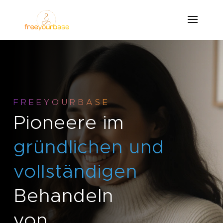
F R E E Y O U R B A S E
Pioneere im
gründlichen und
vollständigen
Behandeln
von…