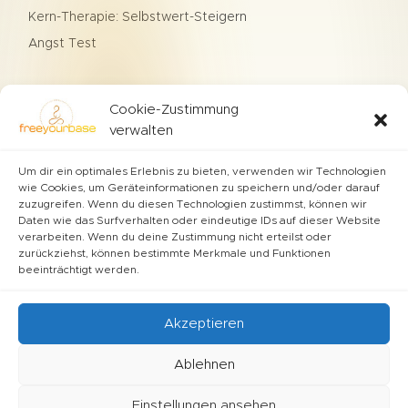
Kern-Therapie: Selbstwert-Steigern
Angst Test
Therapien
Cookie-Zustimmung
Agoraphobie
verwalten
Hypochondrie
Verlustangst
Um dir ein optimales Erlebnis zu bieten, verwenden wir Technologien
Erlernte Hilflosigkeit
wie Cookies, um Geräteinformationen zu speichern und/oder darauf
zuzugreifen. Wenn du diesen Technologien zustimmst, können wir
Philophobie
Daten wie das Surfverhalten oder eindeutige IDs auf dieser Website
verarbeiten. Wenn du deine Zustimmung nicht erteilst oder
zurückziehst, können bestimmte Merkmale und Funktionen
Kontakt
beeinträchtigt werden.
Email
Kontakt
Akzeptieren

Ablehnen
Einstellungen ansehen