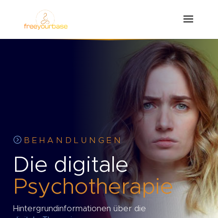
=
B E H A N D L U N G E N
Die digitale
Psychotherapie
Hintergrundinformationen über die